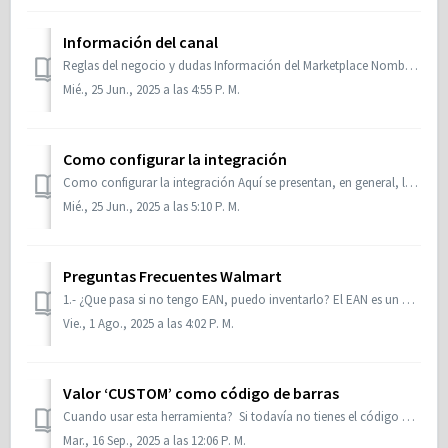
Información del canal
Reglas del negocio y dudas Información del Marketplace Nombre del marketplace: Walmart Chile/México Slogan del marketplace: Save money. Live better Paí...
Mié., 25 Jun., 2025 a las 4:55 P. M.
Como configurar la integración
Como configurar la integración Aquí se presentan, en general, los requisitos y particularidades para la integración de ANYMARKET con el canal Walmart. S...
Mié., 25 Jun., 2025 a las 5:10 P. M.
Preguntas Frecuentes Walmart
1.- ¿Que pasa si no tengo EAN, puedo inventarlo? El EAN es un atributo obligatorio y numérico en Walmart, mas no puede inventarse. Importante sobre ...
Vie., 1 Ago., 2025 a las 4:02 P. M.
Valor ‘CUSTOM’ como código de barras
Cuando usar esta herramienta? Si todavía no tienes el código de barras o ProductId pero deseas subir tu catalogo a Walmart. Cómo usarlo? ...
Mar., 16 Sep., 2025 a las 12:06 P. M.