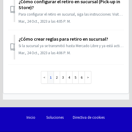
¿Cómo configurar el retiro en sucursal (Pick-up in
Store)?
Para configurar el retiro en sucursal, siga las instrucciones: Visite el menú Registro > Retiro en Sucursal > Sucursales; Haga clic en Nuevo; ...
Mar., 24 Oct., 2023 a las 4:05 P. M.
¿Cómo crear reglas para retiro en sucursal?
Si la sucursal ya se transmitió hasta Mercado Libre y ya está activa, es posible crear reglas que pueden aplicarse a productos, marcas o categorías. Para cr...
Mar., 24 Oct., 2023 a las 4:06 P. M.
1
2
3
4
5
6
Inicio
Soluciones
Directiva de cookies