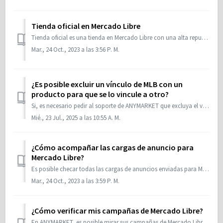
Tienda oficial en Mercado Libre
Tienda oficial es una tienda en Mercado Libre con una alta reputación debido a una gran cantidad de ventas realizadas. Como recompensa, Mercado Libre ofrece...
Mar., 24 Oct., 2023 a las 3:56 P. M.
¿Es posible excluir un vínculo de MLB con un
producto para que se lo vincule a otro?
Si, es necesario pedir al soporte de ANYMARKET que excluya el vínculo del MLB actual y, después, se puede vincular con el nuevo producto. Pero para que no o...
Mié., 23 Jul., 2025 a las 10:55 A. M.
¿Cómo acompañar las cargas de anuncio para
Mercado Libre?
Es posible checar todas las cargas de anuncios enviadas para Mercado Libre en Lote por la pantalla de “Anuncios en Lote en Mercado Libre”. Siga las instrucc...
Mar., 24 Oct., 2023 a las 3:59 P. M.
¿Cómo verificar mis campañas de Mercado Libre?
En ANYMARKET, es posible mirar sus campañas de Mercado Libre. Siga las instrucciones: 1. Visite el menú Precios > Ofertas ML; 2. Seleccione la cuen...