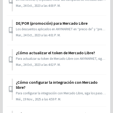
Mar., 24 Oct., 2023 a las 4:00 P. M.
DE/POR (promoción) para Mercado Libre
Los descuentos aplicados en ANYMARKET en “precio de” y “precio por” no se aplican para Mercado Libre, el precio que se refleja es solamente el “precio por”....
Mar., 24 Oct., 2023 a las 4:01 P. M.
¿Cómo actualizar el token de Mercado Libre?
Para actualizar su token de Mercado Libre con ANYMARKET, siga las instrucciones: Visite el menú Configuración > Integraciones > Mercado Libre; Visi...
Mar., 24 Oct., 2023 a las 4:02 P. M.
¿Cómo configurar la integración con Mercado
libre?
Para configurar la integración con Mercado Libre, siga los pasos a continuación: 1. Acceda al menú Configuración > Integraciones > Mercado Libre; 2...
Mié., 19 Nov., 2025 a las 4:59 P. M.