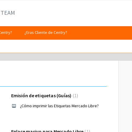
 TEAM
Centry?
¿Eras Cliente de Centry?
Emisión de etiquetas (Guías)
1
¿Cómo imprimir las Etiquetas Mercado Libre?
Enlace masivo para Mercado Libre
1